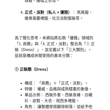
球鞋、連帽上衣等。 
正式・派對（私人 × 優雅）
： 燕尾服、
婚喪喜慶禮服、社交派對服裝等。 
為了簡化思考，本網站將右側「優雅」領域的
「1. 商務」與「4. 正式・派對」整合為「① 正
裝（Dress）」，並定義以下「三大類別」。 
這就是構成休閒穿搭的基本分類： 
① 正裝類（Dress） 
構成： 「商務」＋「正式・派對」。 
特徵： 權威、品格與成熟穩重的象徵。 
單品示例： 西裝外套、西裝長褲、白襯
衫、皮鞋、大衣、塔西多禮服。 
角色： 讓整體穿搭顯得俐落，並給予他