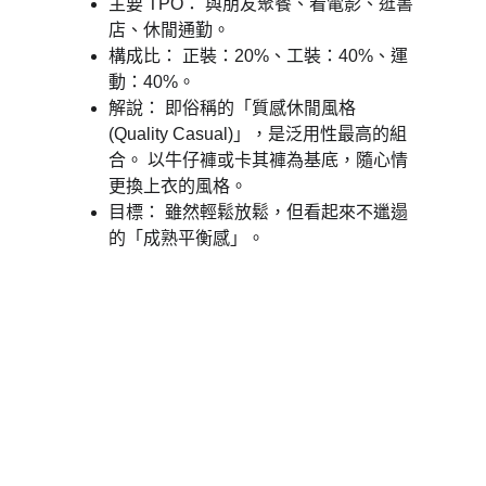
主要 TPO： 與朋友聚餐、看電影、逛書
店、休閒通勤。 
構成比： 正裝：20%、工裝：40%、運
動：40%。 
解說： 即俗稱的「質感休閒風格 
(Quality Casual)」，是泛用性最高的組
合。 以牛仔褲或卡其褲為基底，隨心情
更換上衣的風格。 
目標： 雖然輕鬆放鬆，但看起來不邋遢
的「成熟平衡感」。 