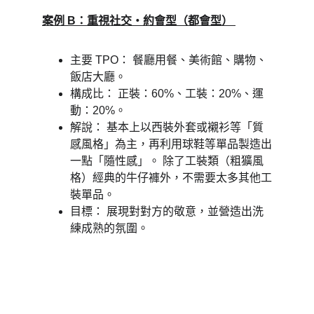
案例 B：重視社交・約會型（都會型） 
主要 TPO： 餐廳用餐、美術館、購物、
飯店大廳。 
構成比： 正裝：60%、工裝：20%、運
動：20%。 
解說： 基本上以西裝外套或襯衫等「質
感風格」為主，再利用球鞋等單品製造出
一點「隨性感」。 除了工裝類（粗獷風
格）經典的牛仔褲外，不需要太多其他工
裝單品。 
目標： 展現對對方的敬意，並營造出洗
練成熟的氛圍。