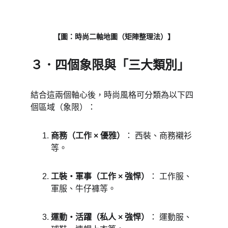
【圖：時尚二軸地圖（矩陣整理法）】
３．四個象限與「三大類別」 
結合這兩個軸心後，時尚風格可分類為以下四
個區域（象限）： 
商務（工作 × 優雅）
： 西裝、商務襯衫
等。 
工裝・軍事（工作 × 強悍）
： 工作服、
軍服、牛仔褲等。 
運動・活躍（私人 × 強悍）
： 運動服、