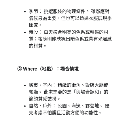
季節： 挑選服裝的物理條件。 雖然應對
氣候最為重要，但也可以透過衣服展現季
節感。 
時段： 白天適合明亮的色系或粗獷的材
質；夜晚則能映襯出暗色系或帶有光澤感
的材質。 
② Where（地點）：場合情境 
城市・室內： 精緻的街角、飯店大廳或
餐廳。 此處需要的是「與場合調和」的
簡約質感裝扮。 
自然・戶外： 公園、海邊、露營地。 優
先考慮不怕髒且活動方便的功能性。 