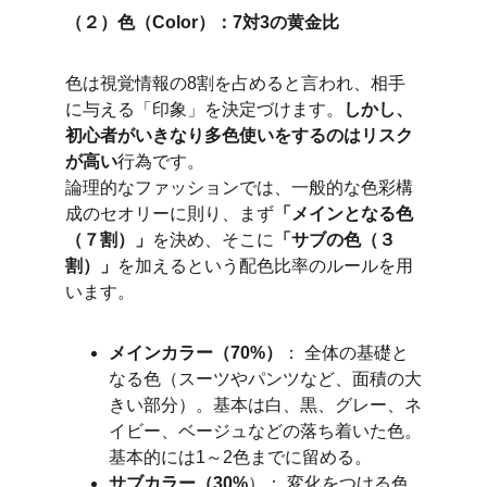
（２）色（Color）：7対3の黄金比
色は視覚情報の8割を占めると言われ、相手
に与える「印象」を決定づけます。
しかし、
初心者がいきなり多色使いをするのはリスク
が高い
行為です。
論理的なファッションでは、一般的な色彩構
成のセオリーに則り、まず
「メインとなる色
（７割）」
を決め、そこに
「サブの色（３
割）」
を加えるという配色比率のルールを用
います。
メインカラー（70%）
： 全体の基礎と
なる色（スーツやパンツなど、面積の大
きい部分）。基本は白、黒、グレー、ネ
イビー、ベージュなどの落ち着いた色。
基本的には1～2色までに留める。
サブカラー（30%
）： 変化をつける色