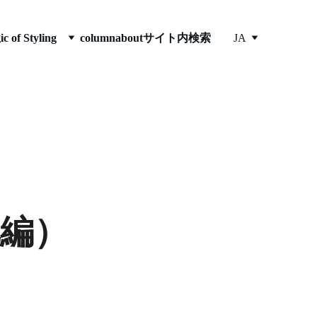
ic of Styling
column
about
サイト内検索
JA
靴編）