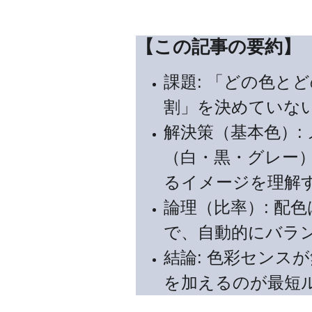
【この記事の要約】
課題: 「どの色
割」を決めていな
解決策（基本色）:
（白・黒・グレー
るイメージを理解
論理（比率）: 配
で、自動的にバラ
結論: 色彩センス
を加えるのが最短